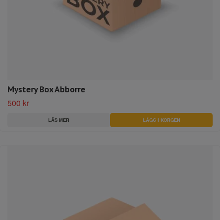
Mystery Box Abborre
500 kr
LÄS MER
LÄGG I KORGEN