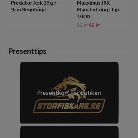
Predator Jerk 25g /
Maxximus JRK
9cm Regnbåge
Munchy Longt Lip
10cm
99 kr
89 kr
Presentkort för butiken