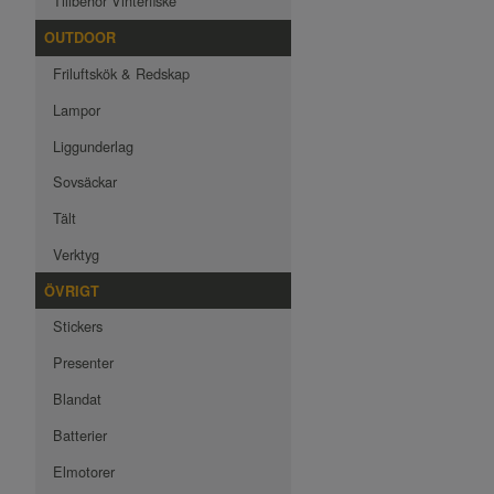
Tillbehör Vinterfiske
OUTDOOR
Friluftskök & Redskap
Lampor
Liggunderlag
Sovsäckar
Tält
Verktyg
ÖVRIGT
Stickers
Presenter
Blandat
Batterier
Elmotorer