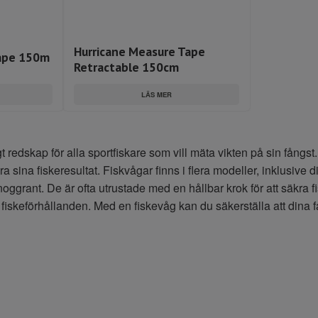
Hurricane Measure Tape
ape 150m
Retractable 150cm
LÄS MER
igt redskap för alla sportfiskare som vill mäta vikten på sin fångs
 sina fiskeresultat. Fiskvågar finns i flera modeller, inklusive d
noggrant. De är ofta utrustade med en hållbar krok för att säkra
a fiskeförhållanden. Med en fiskevåg kan du säkerställa att dina f