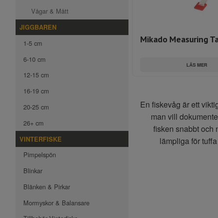
Vågar & Mått
JIGGBAREN
Mikado Measuring T
1-5 cm
6-10 cm
LÄS MER
12-15 cm
16-19 cm
En fiskevåg är ett vikt
20-25 cm
man vill dokumentera
26+ cm
fisken snabbt och 
VINTERFISKE
lämpliga för tuff
Pimpelspön
Blinkar
Blänken & Pirkar
Mormyskor & Balansare