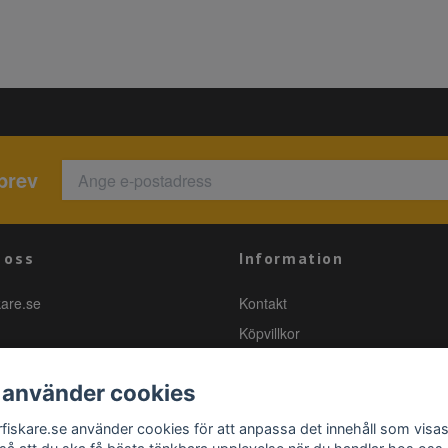
brev
 oss
Information
kare.se
Kontakt
Köpvillkor
 använder cookies
rfiskare.se använder cookies för att anpassa det innehåll som visas