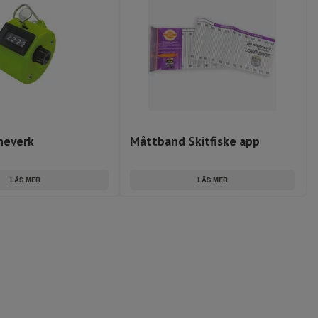
neverk
Måttband Skitfiske app
LÄS MER
LÄS MER