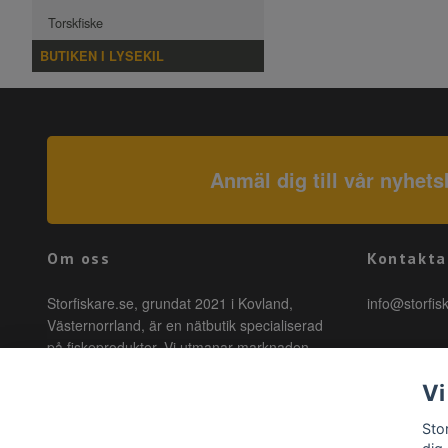
Torskfiske
BUTIKEN I LYSEKIL
Anmäl dig till vår nyhets
Om oss
Kontakta
Storfiskare.se, grundat 2021 i Kovland,
info@storfis
Västernorrland, är en nätbutik specialiserad
på fiskeprodukter. Vi utmanar marknaden
genom att erbjuda högkvalitativa produkter till
Vi
förmånliga priser med snabb leverans. Hos
oss är fiske tillgängligt för alla, oavsett
Sto
kunskapsnivå – från nybörjare till proffs!