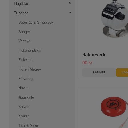
Flugfiske
Tillbehör
Beteslås & Småplock
Stinger
Verktyg
Fiskehandskar
Räkneverk
Fiskelina
99 kr
Flöten/Metrev
LÄS MER
Förvaring
Håvar
Jiggskalle
Knivar
Krokar
Tafs & Vajer