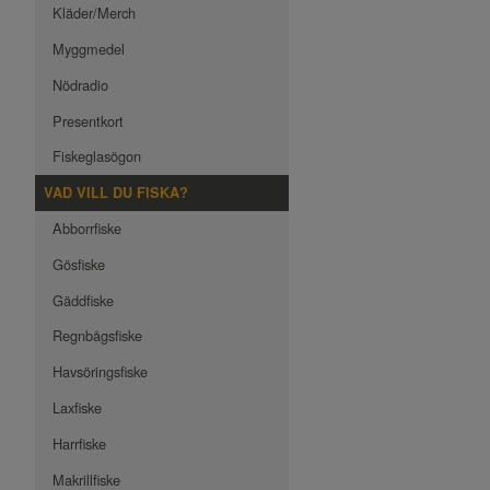
Kläder/Merch
Myggmedel
Nödradio
Presentkort
Fiskeglasögon
VAD VILL DU FISKA?
Abborrfiske
Gösfiske
Gäddfiske
Regnbågsfiske
Havsöringsfiske
Laxfiske
Harrfiske
Makrillfiske