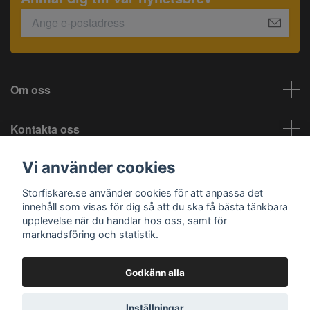
Om oss
Kontakta oss
Vi använder cookies
Information
Storfiskare.se använder cookies för att anpassa det
Sociala medier
innehåll som visas för dig så att du ska få bästa tänkbara
upplevelse när du handlar hos oss, samt för
marknadsföring och statistik.
Godkänn alla
© 2026 Storfiskare.se
Inställningar