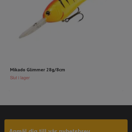
Mikado Glimmer 28g/8cm
J
7
Slut i lager
Anmäl dig till vår nyhetsbrev