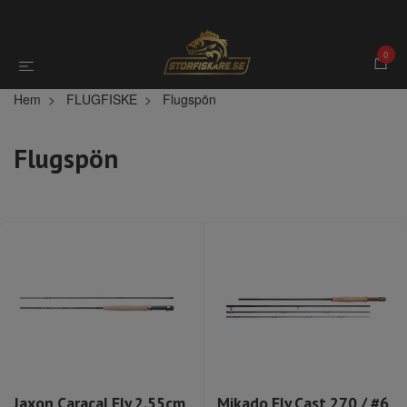
0
Hem
FLUGFISKE
Flugspön
Flugspön
Jaxon Caracal Fly 2.55cm
Mikado Fly Cast 270 / #6