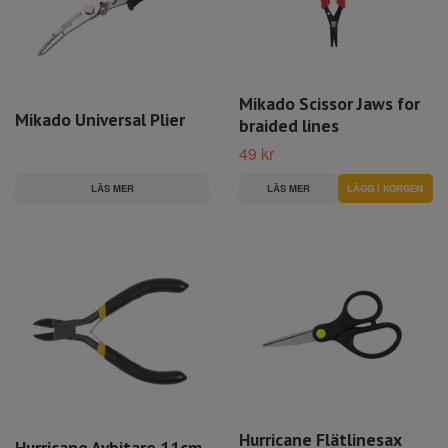
Mikado Scissor Jaws for
Mikado Universal Plier
braided lines
49 kr
LÄS MER
LÄS MER
Hurricane Flätlinesax
Hurricane Avbitare 11cm