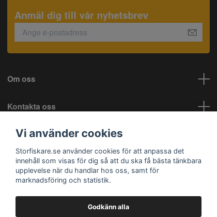
Anmäl dig till vår nyhetsbrev
Om oss
Kontakta oss
Vi använder cookies
Information
Storfiskare.se använder cookies för att anpassa det
Sociala medier
innehåll som visas för dig så att du ska få bästa tänkbara
upplevelse när du handlar hos oss, samt för
marknadsföring och statistik.
Godkänn alla