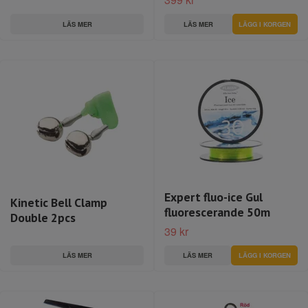
LÄS MER
LÄS MER
Expert fluo-ice Gul
Kinetic Bell Clamp
fluorescerande 50m
Double 2pcs
39 kr
LÄS MER
LÄS MER
LÄGG I KORGEN