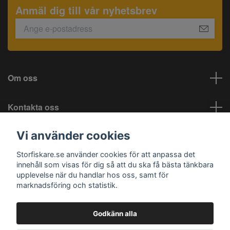
Anmäl dig till vår nyhetsbrev
Om oss
Kontakta oss
Vi använder cookies
Information
Storfiskare.se använder cookies för att anpassa det
Sociala medier
innehåll som visas för dig så att du ska få bästa tänkbara
upplevelse när du handlar hos oss, samt för
marknadsföring och statistik.
Godkänn alla