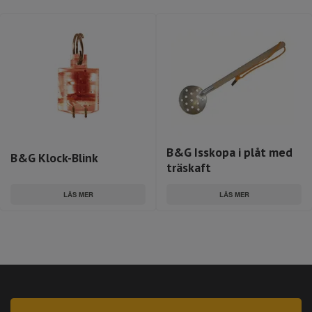
B&G Isskopa i plåt med
B&G Klock-Blink
träskaft
LÄS MER
LÄS MER