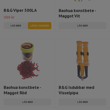
B&G Viper 500LA
Baohua konstbete -
Maggot Vit
399 kr
LÄS MER
LÄS MER
Baohua konstbete -
B&G Isdubbar med
Maggot Röd
Visselpipa
LÄS MER
LÄS MER