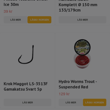
Ice 30m
Komplett Ø 150 mm
133/179cm
39 kr
LÄS MER
LÄGG I KORGEN
LÄS MER
Hydro Worms Trout -
Krok Maggot LS-3513F
Suspended Red
Gamakatsu Svart 5p
129 kr
LÄS MER
LÄS MER