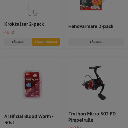
Kroktafsar 2-pack
Handvärmare 2-pack
49 kr
LÄS MER
LÄS MER
LÄGG I KORGEN
Trython Micro 502 FD
Artificial Blood Worm -
Pimpelrulle
30st
399 kr