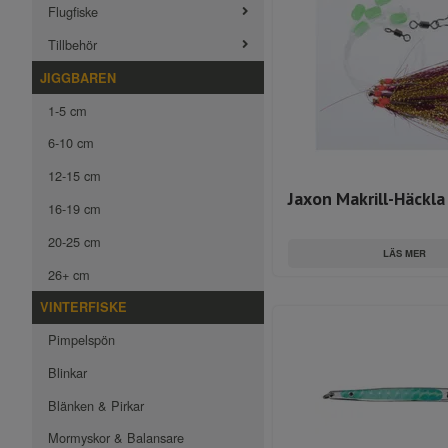
Flugfiske
Tillbehör
JIGGBAREN
1-5 cm
6-10 cm
12-15 cm
Jaxon Makrill-Häckla
16-19 cm
20-25 cm
LÄS MER
26+ cm
VINTERFISKE
Pimpelspön
Blinkar
Blänken & Pirkar
Mormyskor & Balansare