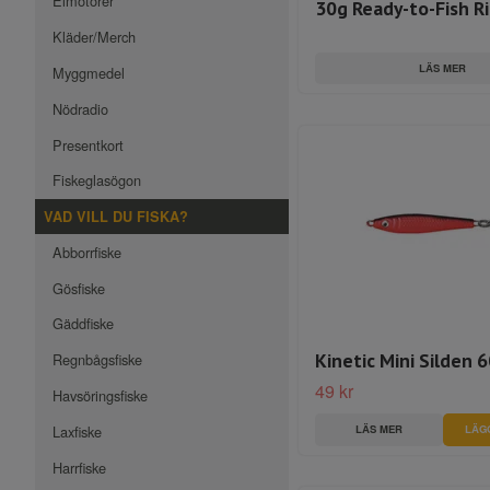
Elmotorer
30g Ready-to-Fish R
Kläder/Merch
LÄS MER
Myggmedel
Nödradio
Presentkort
Fiskeglasögon
VAD VILL DU FISKA?
Abborrfiske
Gösfiske
Gäddfiske
Kinetic Mini Silden 
Regnbågsfiske
49 kr
Havsöringsfiske
Laxfiske
LÄS MER
LÄG
Harrfiske