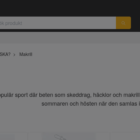
ISKA?
Makrill
opulär sport där beten som skeddrag, häcklor och makrillr
sommaren och hösten när den samlas i 