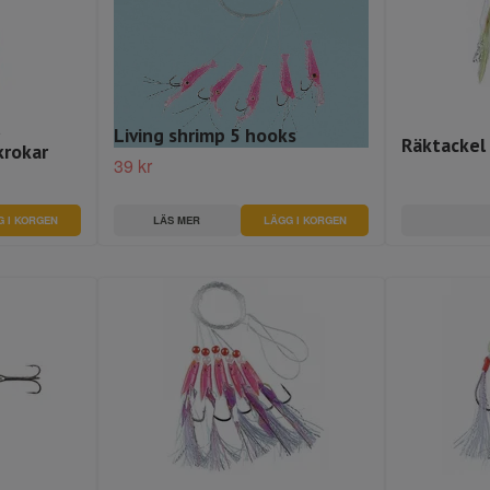
d
Living shrimp 5 hooks
Räktackel 
krokar
39 kr
LÄS MER
LÄGG I KORGEN
G I KORGEN