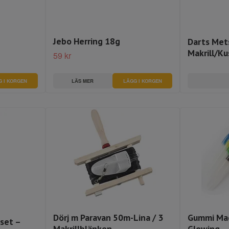
Jebo Herring 18g
Darts Met
Makrill/K
59 kr
G I KORGEN
LÄS MER
LÄGG I KORGEN
Dörj m Paravan 50m-Lina / 3
Gummi Mac
sset –
Makrillblänken
Glowing