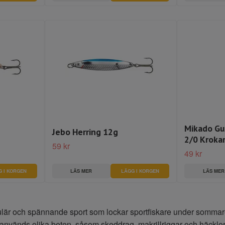
Mikado Gu
Jebo Herring 12g
2/0 Kroka
59 kr
49 kr
G I KORGEN
LÄS MER
LÄGG I KORGEN
LÄS MER
ulär och spännande sport som lockar sportfiskare under sommare
l används olika beten, såsom skeddrag, makrillriggar och häcklor, 