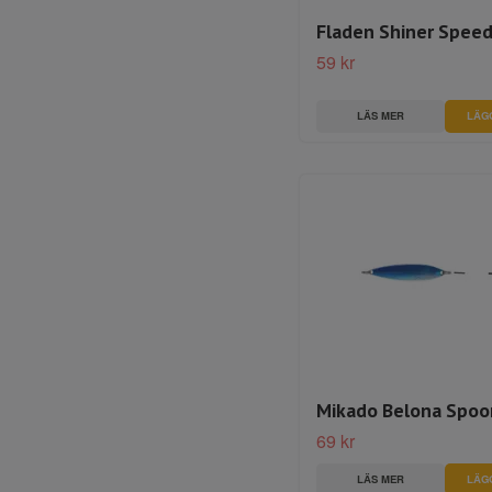
Fladen Shiner Speed
59 kr
LÄS MER
LÄG
Mikado Belona Spoo
69 kr
LÄS MER
LÄG