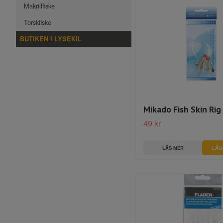
Makrillfiske
Torskfiske
BUTIKEN I LYSEKIL
Mikado Fish Skin Rig 
49 kr
LÄS MER