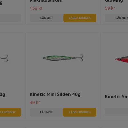
ig
159 kr
59 kr
LÄS MER
LÄS MER
60g
Kinetic Mini Silden 40g
Kinetic S
49 kr
G I KORGEN
LÄS MER
LÄGG I KORGEN