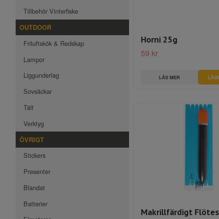
Tillbehör Vinterfiske
OUTDOOR
Horni 25g
Friluftskök & Redskap
59 kr
Lampor
Liggunderlag
LÄS MER
LÄG
Sovsäckar
Tält
Verktyg
ÖVRIGT
Stickers
Presenter
Blandat
Batterier
Makrillfärdigt Flöte