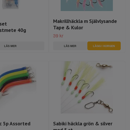
Makrillhäckla m Självlysande
set
Tape & Kulor
ustmete 40g
39 kr
LÄS MER
LÄS MER
 5p Assorted
Sabiki häckla grön & silver
med 5 st