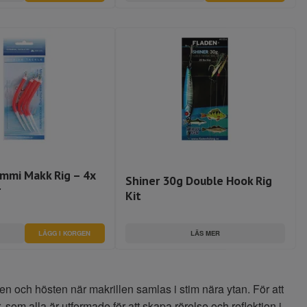
mmi Makk Rig – 4x
Shiner 30g Double Hook Rig
r
Kit
LÄS MER
LÄGG I KORGEN
n och hösten när makrillen samlas i stim nära ytan. För att
som alla är utformade för att skapa rörelse och reflektion i