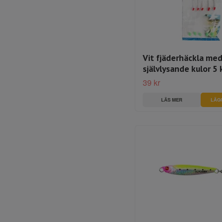
Vit fjäderhäckla me
självlysande kulor 5 
39 kr
LÄS MER
LÄG