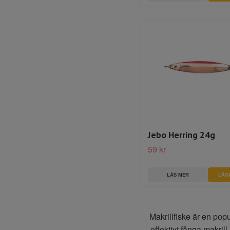
Jebo Herring 24g
59 kr
LÄS MER
LÄG
Makrillfiske är en pop
effektivt fånga makril