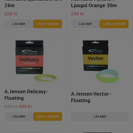
26m
Ljusgul Orange 30m
299 kr
299 kr
LÄS MER
LÄGG I KORGEN
LÄS MER
LÄGG I KORGEN
A. Jensen Delicasy -
A. Jensen Vector -
Floating
Floating
649 kr
499 kr
LÄS MER
LÄS MER
LÄGG I KORGEN