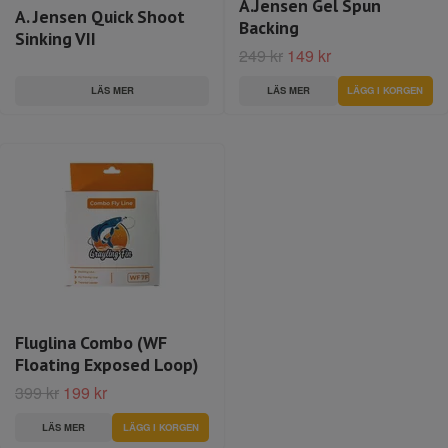
A.Jensen Gel Spun
A. Jensen Quick Shoot
Backing
Sinking VII
249 kr
149 kr
LÄS MER
LÄS MER
Fluglina Combo (WF
Floating Exposed Loop)
399 kr
199 kr
LÄS MER
LÄGG I KORGEN