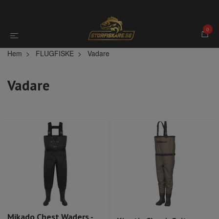
0
Hem
FLUGFISKE
Vadare
Vadare
Mikado Chest Waders -