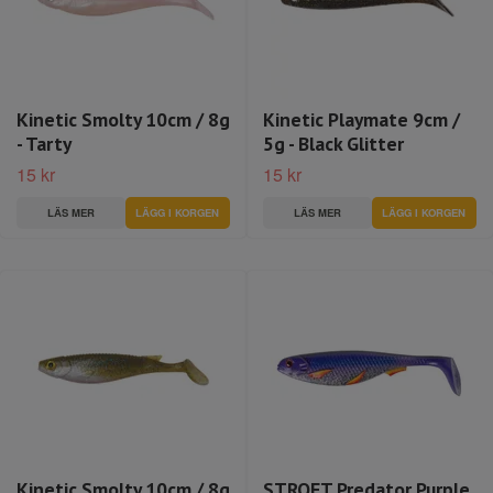
Kinetic Smolty 10cm / 8g
Kinetic Playmate 9cm /
- Tarty
5g - Black Glitter
15 kr
15 kr
LÄS MER
LÄS MER
Kinetic Smolty 10cm / 8g
STROFT Predator Purple