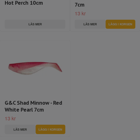
Hot Perch 10cm
7cm
13 kr
LÄS MER
LÄS MER
G&C Shad Minnow - Red
White Pearl 7cm
13 kr
LÄS MER