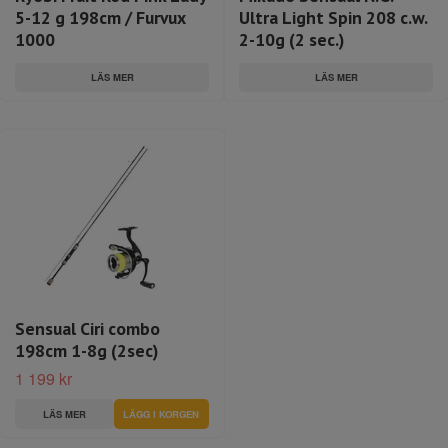
5-12 g 198cm / Furvux
Ultra Light Spin 208 c.w.
1000
2-10g (2 sec.)
LÄS MER
LÄS MER
Sensual Ciri combo
198cm 1-8g (2sec)
1 199 kr
LÄS MER