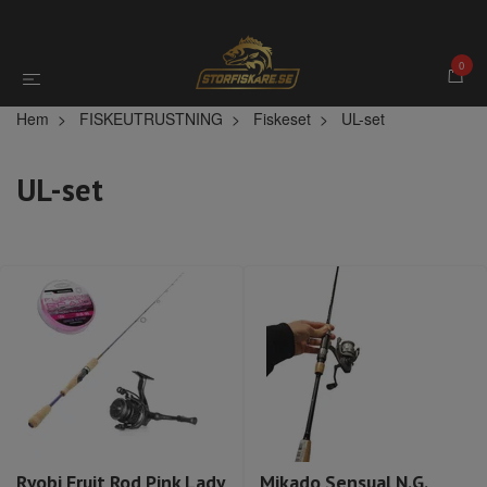
0
Hem
FISKEUTRUSTNING
Fiskeset
UL-set
UL-set
Ryobi Fruit Rod Pink Lady
Mikado Sensual N.G.