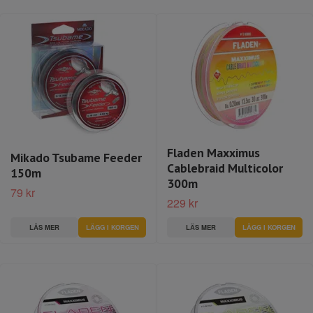
Fladen Maxximus
Mikado Tsubame Feeder
Cablebraid Multicolor
150m
300m
79 kr
229 kr
LÄS MER
LÄGG I KORGEN
LÄS MER
LÄGG I KORGEN