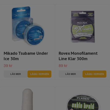
Mikado Tsubame Under
Rovex Monofilament
Ice 30m
Line Klar 300m
39 kr
89 kr
LÄS MER
LÄGG I KORGEN
LÄS MER
LÄGG I KORGEN