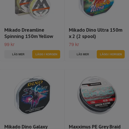
Mikado Dreamline
Mikado Dino Ultra 150m
Spinning 150m Yellow
x 2 (2 spool)
99 kr
79 kr
LÄS MER
LÄGG I KORGEN
LÄS MER
LÄGG I KORGEN
Mikado Dino Galaxy
Maxximus PE Grey Braid