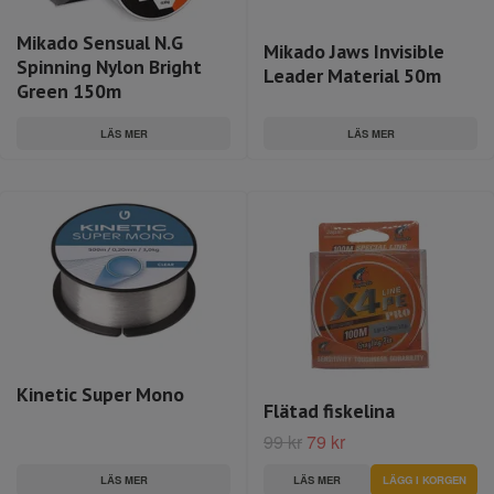
Mikado Sensual N.G
Mikado Jaws Invisible
Spinning Nylon Bright
Leader Material 50m
Green 150m
LÄS MER
LÄS MER
Kinetic Super Mono
Flätad fiskelina
99 kr
79 kr
LÄS MER
LÄS MER
LÄGG I KORGEN