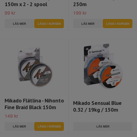
150m x 2 - 2 spool
250m
99 kr
199 kr
LÄS MER
LÄGG I KORGEN
LÄS MER
LÄGG I KORGEN
Mikado Flätlina - Nihonto
Mikado Sensual Blue
Fine Braid Black 150m
0.32 / 19kg / 150m
149 kr
LÄS MER
LÄS MER
LÄGG I KORGEN