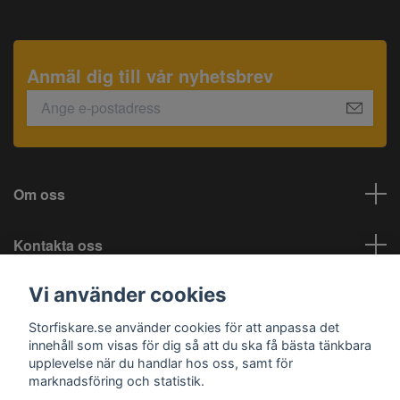
Anmäl dig till vår nyhetsbrev
Om oss
Kontakta oss
Vi använder cookies
Information
Storfiskare.se använder cookies för att anpassa det
Sociala medier
innehåll som visas för dig så att du ska få bästa tänkbara
upplevelse när du handlar hos oss, samt för
marknadsföring och statistik.