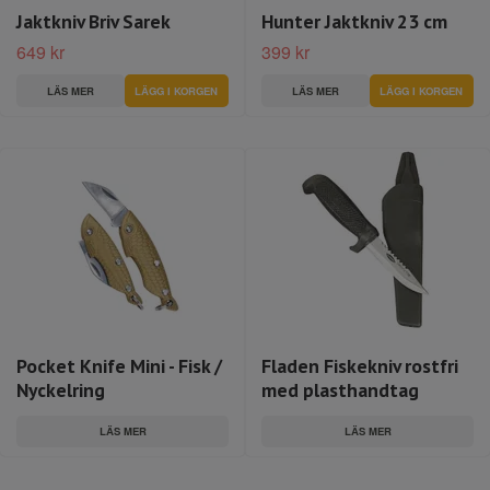
Jaktkniv Briv Sarek
Hunter Jaktkniv 23 cm
649 kr
399 kr
LÄS MER
LÄS MER
Pocket Knife Mini - Fisk /
Fladen Fiskekniv rostfri
Nyckelring
med plasthandtag
LÄS MER
LÄS MER