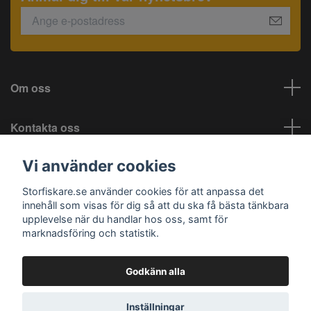
Om oss
Kontakta oss
Vi använder cookies
Information
Storfiskare.se använder cookies för att anpassa det
Sociala medier
innehåll som visas för dig så att du ska få bästa tänkbara
upplevelse när du handlar hos oss, samt för
marknadsföring och statistik.
Godkänn alla
© 2026 Storfiskare.se
Inställningar