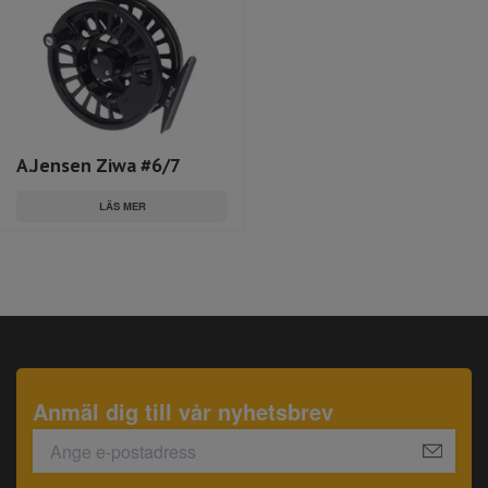
A.Jensen Ziwa #6/7
LÄS MER
Anmäl dig till vår nyhetsbrev