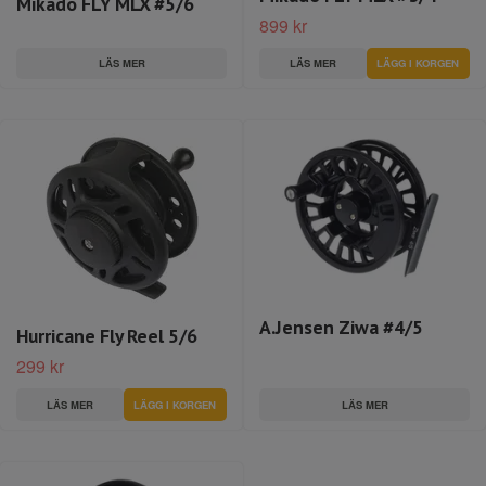
Mikado FLY MLX #5/6
899 kr
LÄS MER
LÄS MER
A.Jensen Ziwa #4/5
Hurricane Fly Reel 5/6
299 kr
LÄS MER
LÄS MER