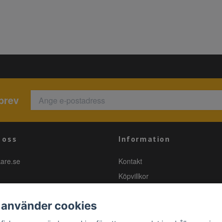
brev
 oss
Information
kare.se
Kontakt
Köpvillkor
 använder cookies