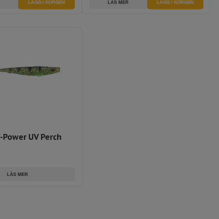
LÄS MER
V-Power UV Perch
LÄS MER