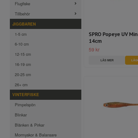
Flugfiske
Tillbehör
JIGGBAREN
SPRO Popeye UV Mi
1-5 cm
14cm
6-10 cm
59 kr
12-15 cm
LÄS MER
16-19 cm
20-25 cm
26+ cm
VINTERFISKE
Pimpelspön
Blinkar
Blänken & Pirkar
Mormyskor & Balansare