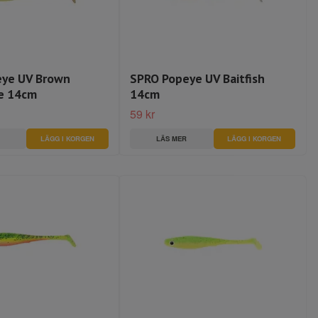
ye UV Brown
SPRO Popeye UV Baitfish
e 14cm
14cm
59 kr
LÄS MER