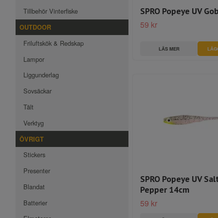
SPRO Popeye UV Go
Tillbehör Vinterfiske
59 kr
OUTDOOR
Friluftskök & Redskap
LÄS MER
Lampor
Liggunderlag
Sovsäckar
Tält
Verktyg
ÖVRIGT
Stickers
Presenter
SPRO Popeye UV Sal
Blandat
Pepper 14cm
59 kr
Batterier