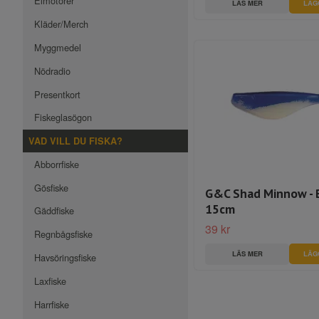
Elmotorer
LÄS MER
Kläder/Merch
Myggmedel
Nödradio
Presentkort
Fiskeglasögon
VAD VILL DU FISKA?
Abborrfiske
Gösfiske
G&C Shad Minnow - 
15cm
Gäddfiske
39 kr
Regnbågsfiske
LÄS MER
Havsöringsfiske
Laxfiske
Harrfiske