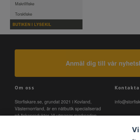
Makrillfiske
Torskfiske
BUTIKEN I LYSEKIL
Anmäl dig till vår nyhets
Om oss
Kontakta
Storfiskare.se, grundat 2021 i Kovland,
info@storfis
Västernorrland, är en nätbutik specialiserad
på fiskeprodukter. Vi utmanar marknaden
genom att erbjuda högkvalitativa produkter till
Vi
förmånliga priser med snabb leverans. Hos
oss är fiske tillgängligt för alla, oavsett