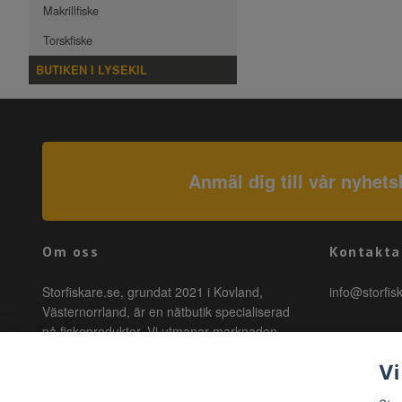
Makrillfiske
Torskfiske
BUTIKEN I LYSEKIL
Anmäl dig till vår nyhets
Om oss
Kontakta
Storfiskare.se, grundat 2021 i Kovland,
info@storfis
Västernorrland, är en nätbutik specialiserad
på fiskeprodukter. Vi utmanar marknaden
genom att erbjuda högkvalitativa produkter till
Vi
förmånliga priser med snabb leverans. Hos
oss är fiske tillgängligt för alla, oavsett