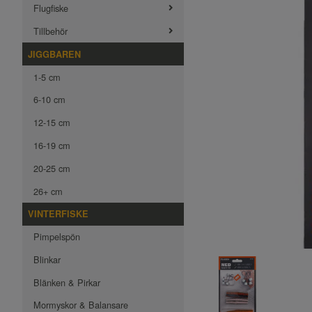
Flugfiske
Tillbehör
JIGGBAREN
1-5 cm
6-10 cm
12-15 cm
16-19 cm
20-25 cm
26+ cm
VINTERFISKE
Pimpelspön
Blinkar
Blänken & Pirkar
Mormyskor & Balansare