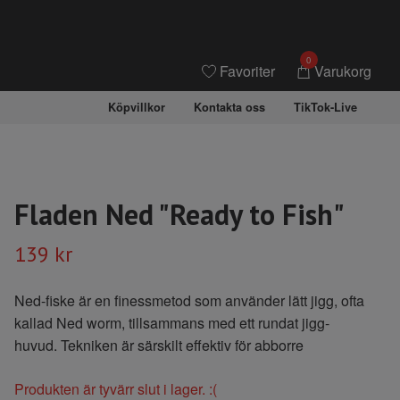
0
Favoriter
Varukorg
Köpvillkor
Kontakta oss
TikTok-Live
Fladen Ned "Ready to Fish"
139 kr
Ned-fiske är en finessmetod som använder lätt jigg, ofta
kallad Ned worm, tillsammans med ett rundat jigg-
huvud. Tekniken är särskilt effektiv för abborre
Produkten är tyvärr slut i lager. :(