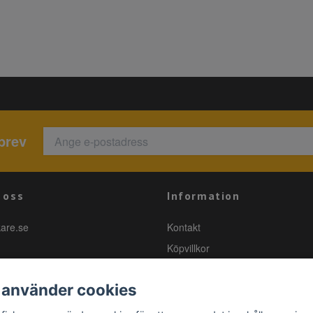
brev
 oss
Information
kare.se
Kontakt
Köpvillkor
 använder cookies