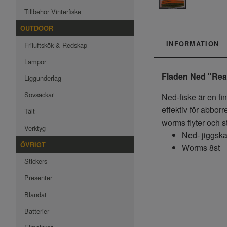
Tillbehör Vinterfiske
OUTDOOR
INFORMATION
Friluftskök & Redskap
Lampor
Fladen Ned "Rea
Liggunderlag
Sovsäckar
Ned-fiske är en fi
effektiv för abbor
Tält
worms flyter och st
Verktyg
Ned- jiggska
ÖVRIGT
Worms 8st
Stickers
Presenter
Blandat
Batterier