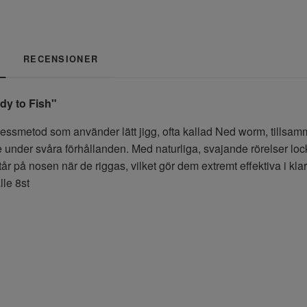
RECENSIONER
dy to Fish"
nessmetod som använder lätt jigg, ofta kallad Ned worm, tillsam
re under svåra förhållanden. Med naturliga, svajande rörelser l
år på nosen när de riggas, vilket gör dem extremt effektiva i klar
lle 8st