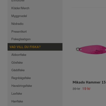
Elmotorer
Kläder/Merch
Myggmedel
Nödradio
Presentkort
Fiskeglasögon
VAD VILL DU FISKA?
Abborrfiske
Gösfiske
Gäddfiske
Regnbågsfiske
Mikado Hammer 13
Havsöringsfiske
19 kr
39 kr
Laxfiske
Harrfiske