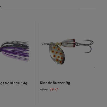
Kinetic Buzzer 9g
getic Blade 14g
Kine
39 kr
49 kr
Slut 