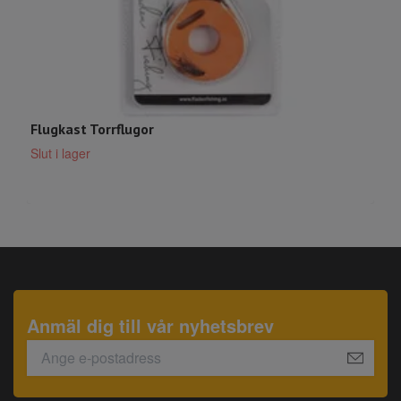
Flugkast Torrflugor
F
Slut i lager
S
Anmäl dig till vår nyhetsbrev