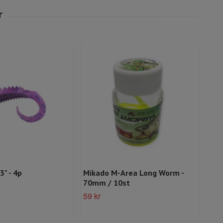
3" - 4p
Mikado M-Area Long Worm -
Mik
70mm / 10st
30g 
59 kr
159