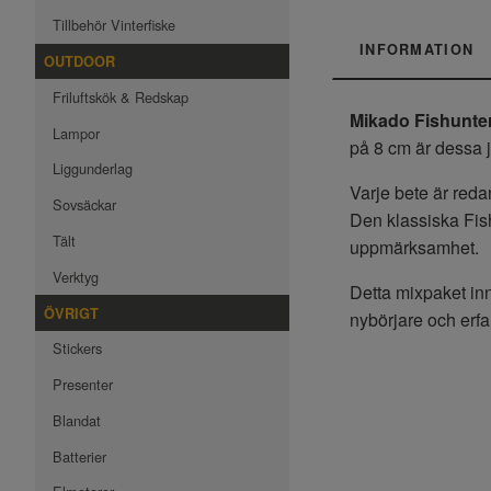
Tillbehör Vinterfiske
INFORMATION
OUTDOOR
Friluftskök & Redskap
Mikado Fishunte
Lampor
på 8 cm är dessa j
Liggunderlag
Varje bete är reda
Sovsäckar
Den klassiska Fis
Tält
uppmärksamhet.
Verktyg
Detta mixpaket inne
ÖVRIGT
nybörjare och erfa
Stickers
Presenter
Blandat
Batterier