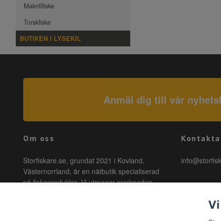
Makrillfiske
Torskfiske
BUTIKEN I LYSEKIL
Anmäl dig till vår nyhets
Om oss
Kontakta
Storfiskare.se, grundat 2021 i Kovland,
info@storfis
Västernorrland, är en nätbutik specialiserad
på fiskeprodukter. Vi utmanar marknaden
genom att erbjuda högkvalitativa produkter till
Vi
förmånliga priser med snabb leverans. Hos
oss är fiske tillgängligt för alla, oavsett