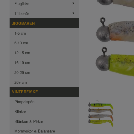
Flugfiske
Tillbehör
JIGGBAREN
1-5 cm
6-10 cm
12-15 cm
16-19 cm
20-25 cm
26+ cm
VINTERFISKE
Pimpelspön
Blinkar
Blänken & Pirkar
Mormyskor & Balansare