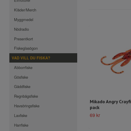
Elmotorer
Kläder/Merch
Myggmedel
Nödradio
Presentkort
Fiskeglasögon
VAD VILL DU FISKA?
Abborrfiske
Gösfiske
Gäddfiske
Regnbågsfiske
Mikado Angry Crayf
Havsöringsfiske
pack
69 kr
Laxfiske
Harrfiske