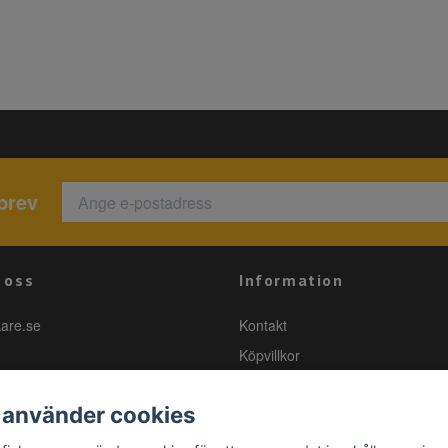
brev
 oss
Information
kare.se
Kontakt
Köpvillkor
 använder cookies