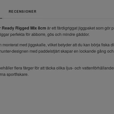
RECENSIONER
r Ready Rigged Mix 8cm
är ett färdigriggat jiggpaket som gör 
iggar perfekta för abborre, gös och mindre gäddor.
n monterat med jiggskalle, vilket betyder att du kan börja fiska 
hunter-designen med paddelstjärt skapar en lockande gång och k
håller flera färger för att täcka olika ljus- och vattenförhållanden
rna sportfiskare.