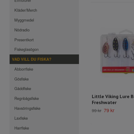
Elmotorer
Kläder/Merch
Myggmedel
Nödradio
Presentkort
Fiskeglasögon
VAD VILL DU FISKA?
Abborrfiske
Gösfiske
Gäddfiske
Little Viking Lure B
Regnbågsfiske
Freshwater
Havsöringsfiske
79 kr
99 kr
Laxfiske
Harrfiske