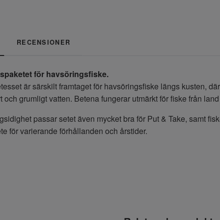
RECENSIONER
espaketet för havsöringsfiske.
tesset är särskilt framtaget för havsöringsfiske längs kusten, dä
art och grumligt vatten. Betena fungerar utmärkt för fiske från la
sidighet passar setet även mycket bra för Put & Take, samt fiske
ete för varierande förhållanden och årstider.