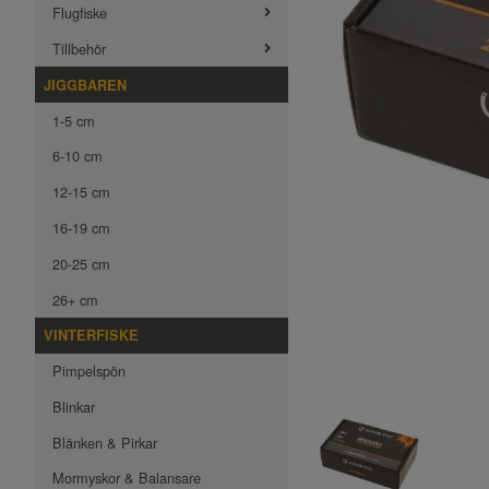
Flugfiske
Tillbehör
JIGGBAREN
1-5 cm
6-10 cm
12-15 cm
16-19 cm
20-25 cm
26+ cm
VINTERFISKE
Pimpelspön
Blinkar
Blänken & Pirkar
Mormyskor & Balansare