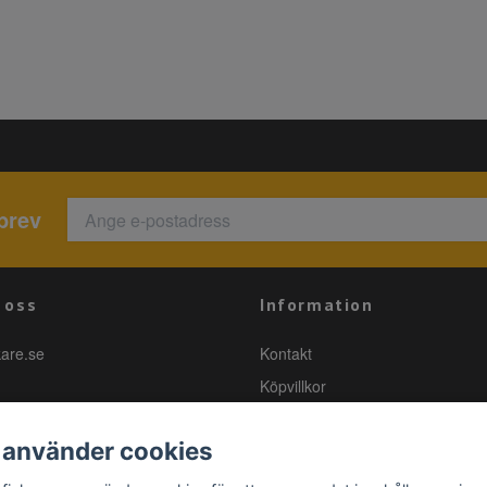
brev
 oss
Information
kare.se
Kontakt
Köpvillkor
 använder cookies