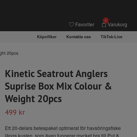
0
Favoriter
Varukorg
Köpvillkor
Kontakta oss
TikTok-Live
ight 20pcs
Kinetic Seatrout Anglers
Suprise Box Mix Colour &
Weight 20pcs
499 kr
Ett 20-delars betespaket optimerat för havsöringsfiske
längs kusten, som även fungerar mycket bra till Put &