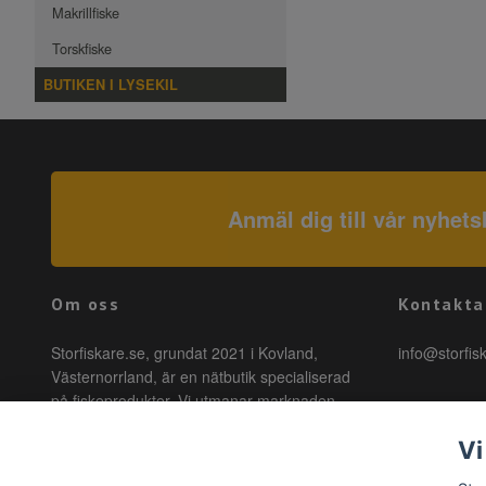
Makrillfiske
Torskfiske
BUTIKEN I LYSEKIL
Anmäl dig till vår nyhets
Om oss
Kontakta
Storfiskare.se, grundat 2021 i Kovland,
info@storfis
Västernorrland, är en nätbutik specialiserad
på fiskeprodukter. Vi utmanar marknaden
genom att erbjuda högkvalitativa produkter till
Vi
förmånliga priser med snabb leverans. Hos
oss är fiske tillgängligt för alla, oavsett