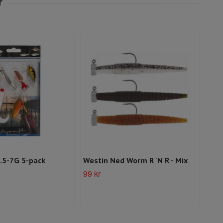
1.5-7G 5-pack
Westin Ned Worm R 'N R - Mix
Kine
10p
99 kr
49 k