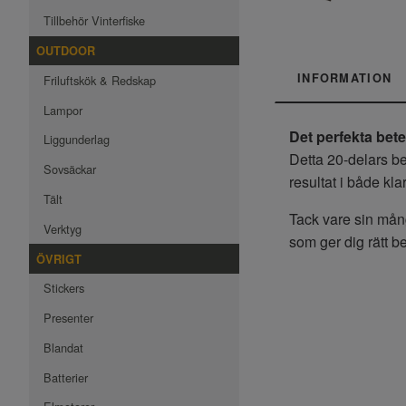
Tillbehör Vinterfiske
OUTDOOR
INFORMATION
Friluftskök & Redskap
Lampor
Det perfekta bet
Liggunderlag
Detta 20-delars be
Sovsäckar
resultat i både kl
Tält
Tack vare sin mång
Verktyg
som ger dig rätt b
ÖVRIGT
Stickers
Presenter
Blandat
Batterier