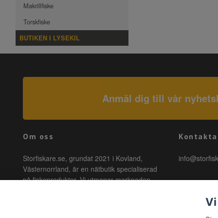
Makrillfiske
Torskfiske
BUTIKEN I LYSEKIL
Anmäl dig till vår nyhets
Om oss
Kontakta
Storfiskare.se, grundat 2021 i Kovland,
info@storfis
Västernorrland, är en nätbutik specialiserad
på fiskeprodukter. Vi utmanar marknaden
genom att erbjuda högkvalitativa produkter till
Vi
förmånliga priser med snabb leverans. Hos
oss är fiske tillgängligt för alla, oavsett