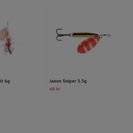
it 6g
Jaxon Sniper 3.5g
B&G
49 kr
99 k