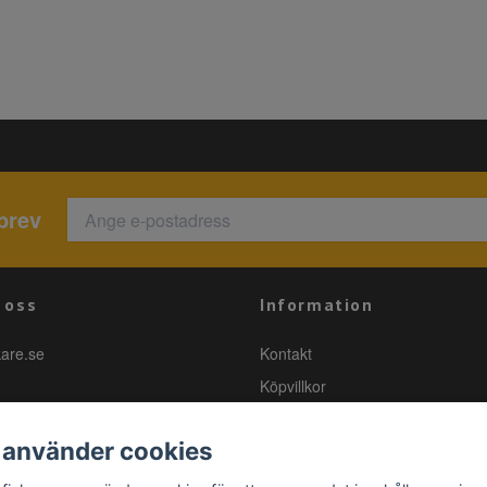
brev
 oss
Information
kare.se
Kontakt
Köpvillkor
 använder cookies