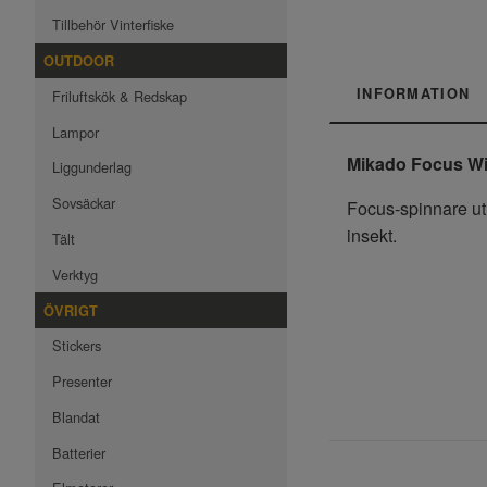
Tillbehör Vinterfiske
OUTDOOR
INFORMATION
Friluftskök & Redskap
Lampor
Mikado Focus Wi
Liggunderlag
Sovsäckar
Focus-spinnare utr
insekt.
Tält
Verktyg
ÖVRIGT
Stickers
Presenter
Blandat
Batterier