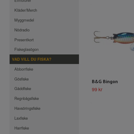
Elmotorer
Kläder/Merch
Myggmedel
Nödradio
Presentkort
Fiskeglasögon
VAD VILL DU FISKA?
Abborrfiske
Gösfiske
B&G Bingon
Gäddfiske
99 kr
Regnbågsfiske
Havsöringsfiske
Laxfiske
Harrfiske