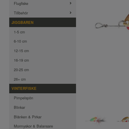
Flugfiske
Tillbehör
JIGGBAREN
1-5 cm
6-10 cm
12-15 cm
16-19 cm
20-25 cm
26+ cm
VINTERFISKE
Pimpelspön
Blinkar
Blänken & Pirkar
Mormyskor & Balansare