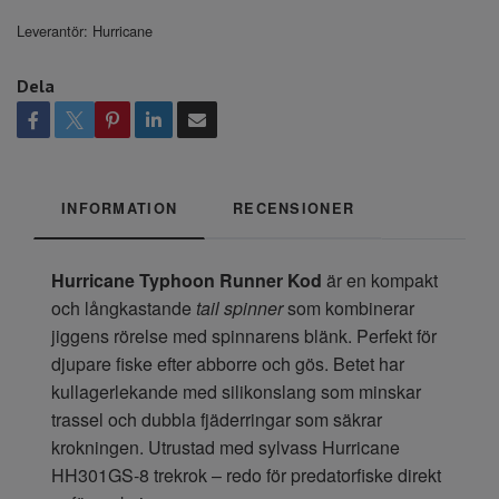
Leverantör:
Hurricane
Dela
INFORMATION
RECENSIONER
Hurricane Typhoon Runner Kod
är en kompakt
och långkastande
tail spinner
som kombinerar
jiggens rörelse med spinnarens blänk. Perfekt för
djupare fiske efter abborre och gös. Betet har
kullagerlekande med silikonslang som minskar
trassel och dubbla fjäderringar som säkrar
krokningen. Utrustad med sylvass Hurricane
HH301GS-8 trekrok – redo för predatorfiske direkt