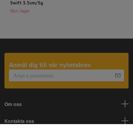
Swift 3.5cm/5g
D
Slut i lager
S
Anmäl dig till vår nyhetsbrev
Om oss
Kontakta oss