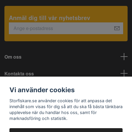
Anmäl dig till vår nyhetsbrev
Om oss
Kontakta oss
Vi använder cookies
Information
Storfiskare.se använder cookies för att anpassa det
Sociala medier
innehåll som visas för dig så att du ska få bästa tänkbara
upplevelse när du handlar hos oss, samt för
marknadsföring och statistik.