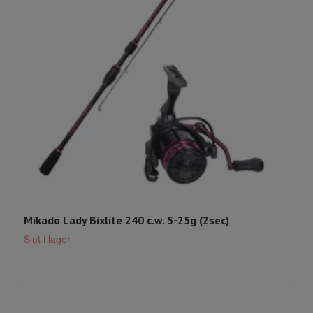
Mikado Lady Bixlite 240 c.w. 5-25g (2sec)
K
4
Slut i lager
1