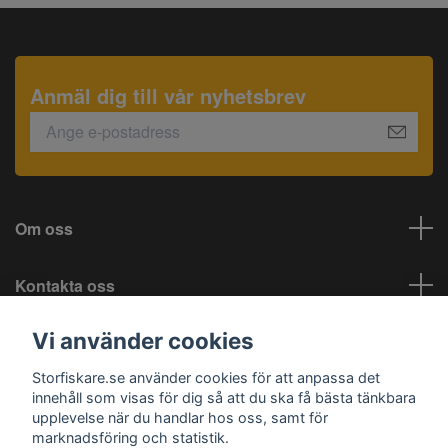
Anmäl dig till vår nyhetsbrev
Om oss
Kontakta oss
Vi använder cookies
Information
Storfiskare.se använder cookies för att anpassa det
Sociala medier
innehåll som visas för dig så att du ska få bästa tänkbara
upplevelse när du handlar hos oss, samt för
marknadsföring och statistik.