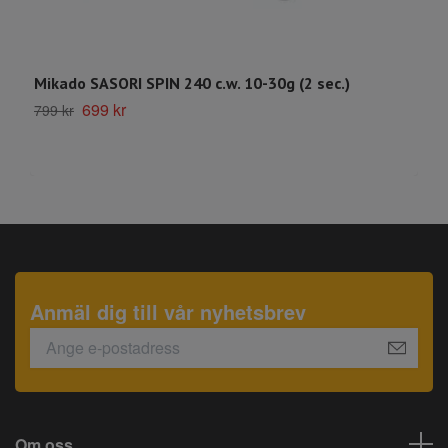
Mikado SASORI SPIN 240 c.w. 10-30g (2 sec.)
K
699 kr
1
799 kr
Anmäl dig till vår nyhetsbrev
Om oss