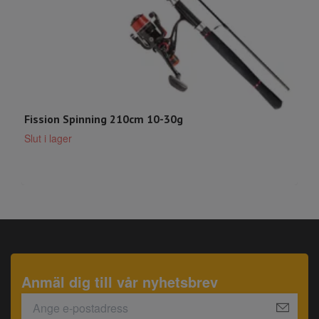
Fission Spinning 210cm 10-30g
M
Slut i lager
S
Anmäl dig till vår nyhetsbrev