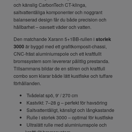
och känslig CarbonTech CT-klinga,
saltvattentåliga komponenter och noggrant
balanserad design får du både precision och
hållbarhet – oavsett väder och vatten.
Den matchande Xarann 5+1BB-rullen i
storlek
3000
är byggd med ett grafitkomposit-chassi,
CNC-fräst aluminiumspole och ett kraftfullt
bromssystem som levererar pålitlig prestanda.
Tillsammans bildar de en stilren och kraftfull
combo som klarar både lätt kustfiske och tuffare
förhållanden.
Tvådelat spö, 9' / 270 cm
Kastvikt: 7–28 g – perfekt för havsöring
Saltvattentåligt, känsligt och långkastande
Rulle i storlek 3000 – optimal för kustfiske
Ultralätt rulle med aluminiumspole och