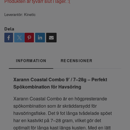
Produkten är tyvärr slut i lager. :(
Leverantör:
Kinetic
Dela
INFORMATION
RECENSIONER
Xarann Coastal Combo 9' / 7–28g – Perfekt
Spökombination för Havsöring
Xarann Coastal Combo är en högpresterande
spökombination som är skräddarsydd för
havsöringsfiske. Det 9 fot långa tvådelade spöet
har en kastvikt på 7–28 gram, vilket gör det
optimalt för långa kast längs kusten. Med en lätt