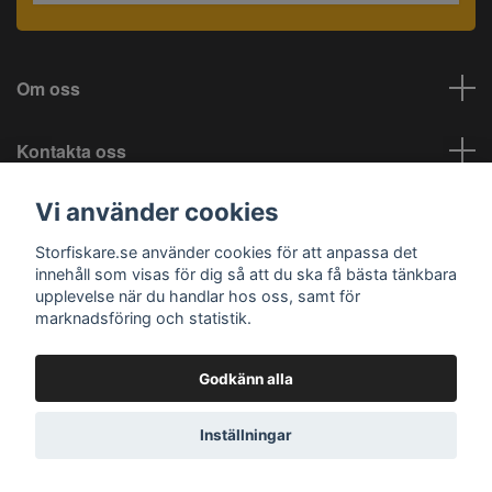
Om oss
Kontakta oss
Vi använder cookies
Information
Storfiskare.se använder cookies för att anpassa det
Sociala medier
innehåll som visas för dig så att du ska få bästa tänkbara
upplevelse när du handlar hos oss, samt för
marknadsföring och statistik.
Godkänn alla
© 2026 Storfiskare.se
Inställningar