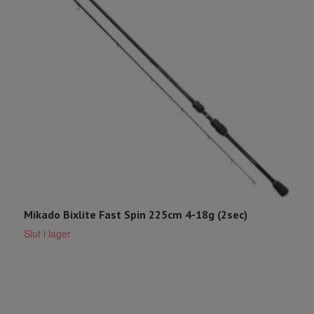
Mikado Bixlite Fast Spin 225cm 4-18g (2sec)
M
1
Slut i lager