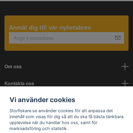
Anmäl dig till vår nyhetsbrev
Om oss
Kontakta oss
Vi använder cookies
Information
Storfiskare.se använder cookies för att anpassa det
Sociala medier
innehåll som visas för dig så att du ska få bästa tänkbara
upplevelse när du handlar hos oss, samt för
marknadsföring och statistik.