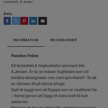
Leverantör:
A.Jensen
Dela
INFORMATION
RECENSIONER
Pandion Feline
Ett fantastiskt & högkvalitativt spinnspö från
A.Jensen. Är du en kräsen flugfiskare som vill
behålla känsligheten men med spinnfisket? -Ta då
en närmare titt på denna klinga!
Spöt är byggt som ett flugspö som är modifierat lite
– främst genom att lägga till extra kraft till butt
sektionen.
Förutom att den är väldigt lätt, utmärkt balanserad