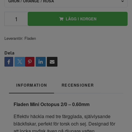
GRÖN / ORANGE / ROSA
LÄGG I KORGEN
Leverantör:
Fladen
Dela
INFORMATION
RECENSIONER
Fladen Mini Octopus 2/0 – 0.60mm
Effektiv häckla med tre färgglada, självlysande
bläckfiskar, perfekt för torsk och sej. Designad för
att locka rovfisk även på djupare vatten.