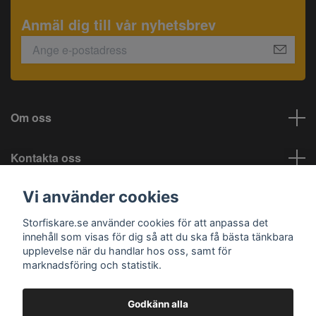
Anmäl dig till vår nyhetsbrev
Om oss
Kontakta oss
Vi använder cookies
Information
Storfiskare.se använder cookies för att anpassa det
Sociala medier
innehåll som visas för dig så att du ska få bästa tänkbara
upplevelse när du handlar hos oss, samt för
marknadsföring och statistik.
Godkänn alla