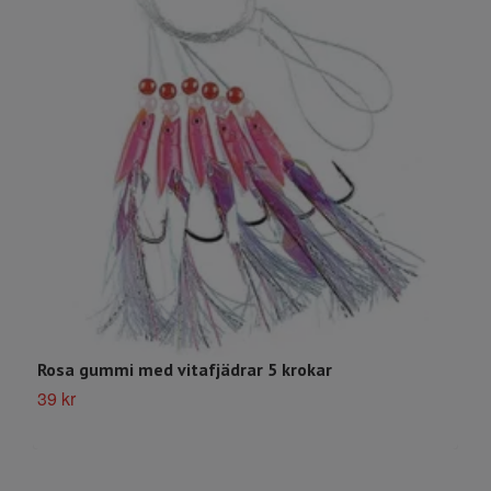
M
Rosa gummi med vitafjädrar 5 krokar
4
39 kr