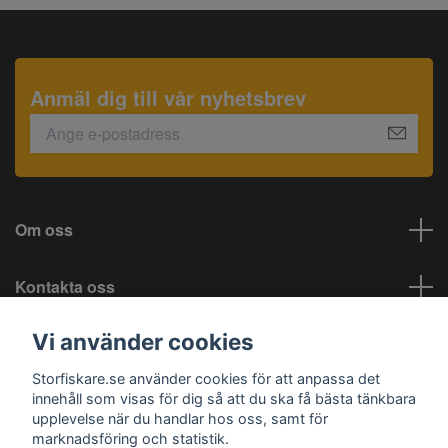
Anmäl dig till vår nyhetsbrev
Om oss
Kontakta oss
Vi använder cookies
Information
Storfiskare.se använder cookies för att anpassa det
Sociala medier
innehåll som visas för dig så att du ska få bästa tänkbara
upplevelse när du handlar hos oss, samt för
marknadsföring och statistik.