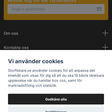
Om oss
Kontakta oss
Vi använder cookies
Information
Storfiskare.se använder cookies för att anpassa det
Sociala medier
innehåll som visas för dig så att du ska få bästa tänkbara
upplevelse när du handlar hos oss, samt för
marknadsföring och statistik.
Godkänn alla
© 2026 Storfiskare.se