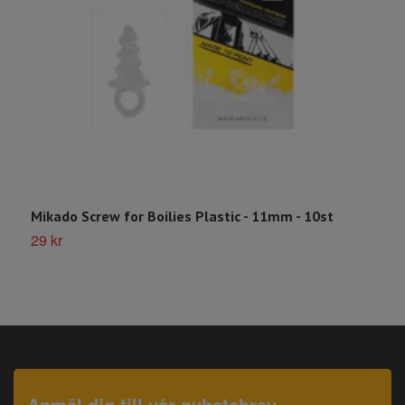
Mikado Screw for Boilies Plastic - 11mm - 10st
M
29 kr
S
Anmäl dig till vår nyhetsbrev