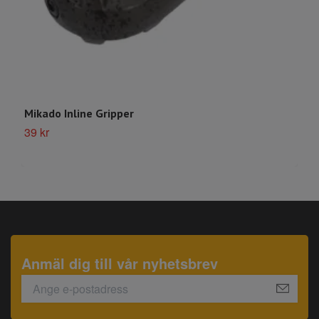
Mikado Inline Gripper
M
39 kr
4
Anmäl dig till vår nyhetsbrev