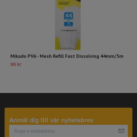
T
Mikado PVA - Mesh Refill Fast Dissolving 44mm/5m
S
99 kr
Anmäl dig till vår nyhetsbrev