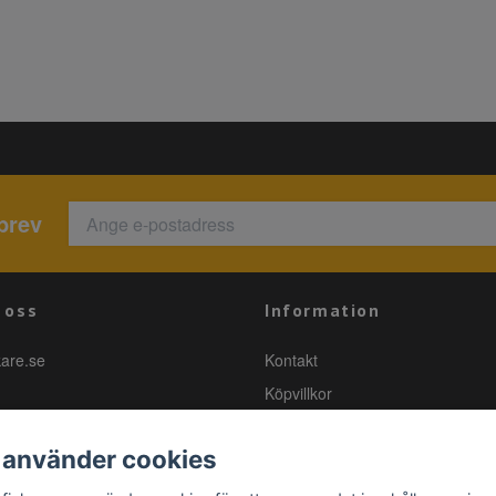
brev
 oss
Information
kare.se
Kontakt
Köpvillkor
 använder cookies