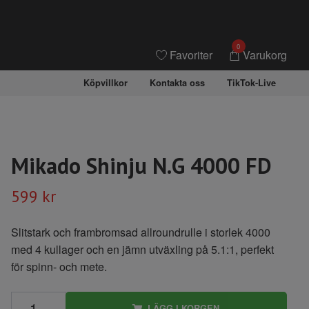
0
Favoriter
Varukorg
Köpvillkor
Kontakta oss
TikTok-Live
Mikado Shinju N.G 4000 FD
599 kr
Slitstark och frambromsad allroundrulle i storlek 4000
med 4 kullager och en jämn utväxling på 5.1:1, perfekt
för spinn- och mete.
LÄGG I KORGEN