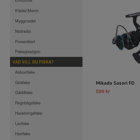
Elmotorer
Kläder/Merch
Myggmedel
Nödradio
Presentkort
Fiskeglasögon
VAD VILL DU FISKA?
Abborrfiske
Gösfiske
Mikado Sasori FD
599 kr
Gäddfiske
Regnbågsfiske
Havsöringsfiske
Laxfiske
Harrfiske