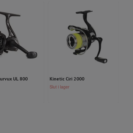
urvux UL 800
Kinetic Ciri 2000
Mik
Slut i lager
599