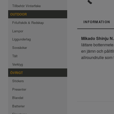
Tillbehör Vinterfiske
OUTDOOR
INFORMATION
Friluftskök & Redskap
Lampor
Mikado Shinju N
Liggunderlag
lättare bottenmete
Sovsäckar
en jämn och pålitl
Tält
allroundrulle som t
Verktyg
ÖVRIGT
Stickers
Presenter
Blandat
Batterier