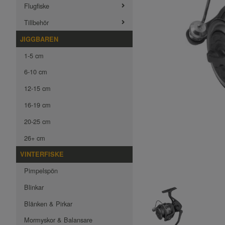
Flugfiske
Tillbehör
JIGGBAREN
1-5 cm
6-10 cm
12-15 cm
16-19 cm
20-25 cm
26+ cm
VINTERFISKE
Pimpelspön
Blinkar
Blänken & Pirkar
Mormyskor & Balansare