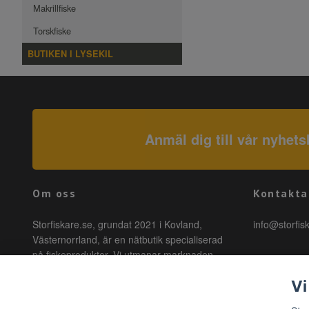
Makrillfiske
Torskfiske
BUTIKEN I LYSEKIL
Anmäl dig till vår nyhets
Om oss
Kontakta
Storfiskare.se, grundat 2021 i Kovland,
info@storfis
Västernorrland, är en nätbutik specialiserad
på fiskeprodukter. Vi utmanar marknaden
genom att erbjuda högkvalitativa produkter till
Vi
förmånliga priser med snabb leverans. Hos
oss är fiske tillgängligt för alla, oavsett