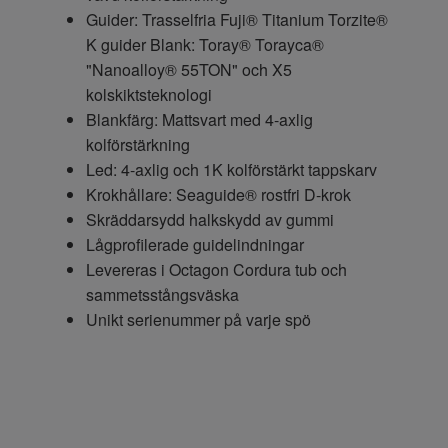
Guider: Trasselfria Fuji® Titanium Torzite®
K guider Blank: Toray® Torayca®
"Nanoalloy® 55TON" och X5
kolskiktsteknologi
Blankfärg: Mattsvart med 4-axlig
kolförstärkning
Led: 4-axlig och 1K kolförstärkt tappskarv
Krokhållare: Seaguide® rostfri D-krok
Skräddarsydd halkskydd av gummi
Lågprofilerade guidelindningar
Levereras i Octagon Cordura tub och
sammetsstångsväska
Unikt serienummer på varje spö