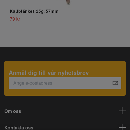
Kallblänket 15g, 57mm
S
79 kr
2
Anmäl dig till vår nyhetsbrev
Om oss
Kontakta oss