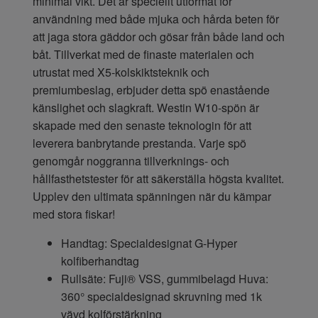
minimal vikt. Det är speciellt utformat för
användning med både mjuka och hårda beten för
att jaga stora gäddor och gösar från både land och
båt. Tillverkat med de finaste materialen och
utrustat med X5-kolskiktsteknik och
premiumbeslag, erbjuder detta spö enastående
känslighet och slagkraft. Westin W10-spön är
skapade med den senaste teknologin för att
leverera banbrytande prestanda. Varje spö
genomgår noggranna tillverknings- och
hållfasthetstester för att säkerställa högsta kvalitet.
Upplev den ultimata spänningen när du kämpar
med stora fiskar!
Handtag: Specialdesignat G-Hyper
kolfiberhandtag
Rullsäte: Fuji® VSS, gummibelagd Huva:
360° specialdesignad skruvning med 1k
vävd kolförstärkning