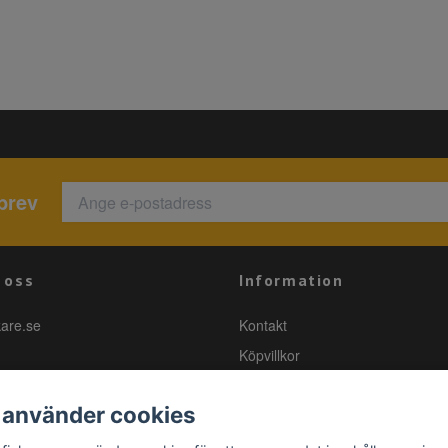
brev
 oss
Information
kare.se
Kontakt
Köpvillkor
 använder cookies