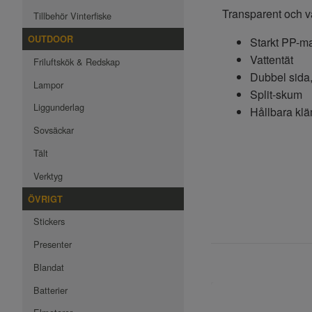
Transparent och va
Tillbehör Vinterfiske
OUTDOOR
Starkt PP-ma
Vattentät
Friluftskök & Redskap
Dubbel sida
Lampor
Split-skum
Liggunderlag
Hållbara kl
Sovsäckar
Tält
Verktyg
ÖVRIGT
Stickers
Presenter
Blandat
Batterier