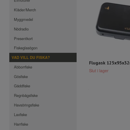
Elmotorer
Kläder/Merch
Myggmedel
Nödradio
Presentkort
Fiskeglasögon
VAD VILL DU FISKA?
Flugask 125x95x3
Abborrfiske
Slut i lager
Gösfiske
Gäddfiske
Regnbågsfiske
Havsöringsfiske
Laxfiske
Harrfiske