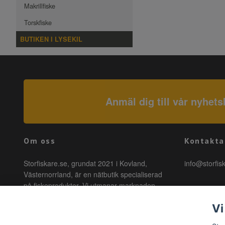
Makrillfiske
Torskfiske
BUTIKEN I LYSEKIL
Anmäl dig till vår nyhets
Om oss
Kontakta
Storfiskare.se, grundat 2021 i Kovland,
info@storfis
Västernorrland, är en nätbutik specialiserad
på fiskeprodukter. Vi utmanar marknaden
genom att erbjuda högkvalitativa produkter till
Vi
förmånliga priser med snabb leverans. Hos
oss är fiske tillgängligt för alla, oavsett