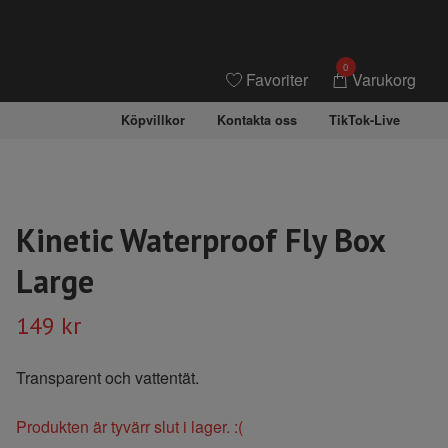
0
Favoriter
Varukorg
Köpvillkor
Kontakta oss
TikTok-Live
Kinetic Waterproof Fly Box
Large
149 kr
Transparent och vattentät.
Produkten är tyvärr slut i lager. :(