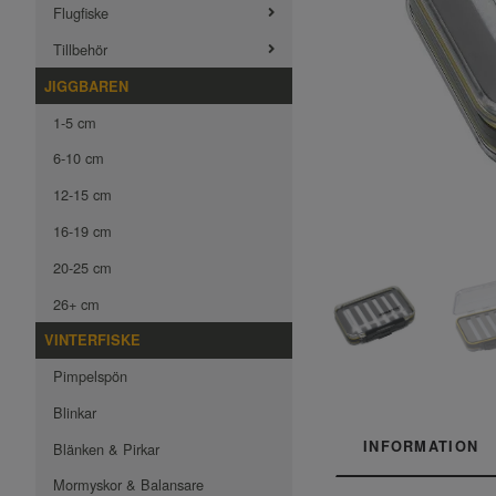
Flugfiske
Tillbehör
JIGGBAREN
1-5 cm
6-10 cm
12-15 cm
16-19 cm
20-25 cm
26+ cm
VINTERFISKE
Pimpelspön
Blinkar
INFORMATION
Blänken & Pirkar
Mormyskor & Balansare