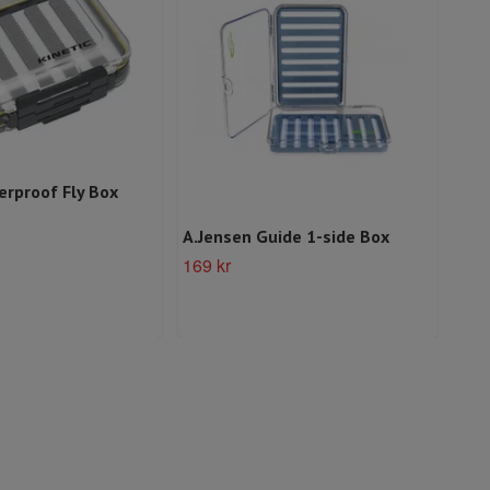
erproof Fly Box
A.Jensen Guide 1-side Box
Hur
mm
169 kr
79 k