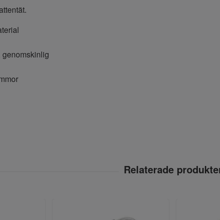
ttentät.
terial
, genomskinlig
ämmor