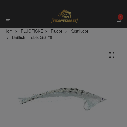
0
Hem
FLUGFISKE
Flugor
Kustflugor
Baitfish - Tobis Grå #6