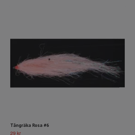
Tångräka Rosa #6
D
29 kr
2