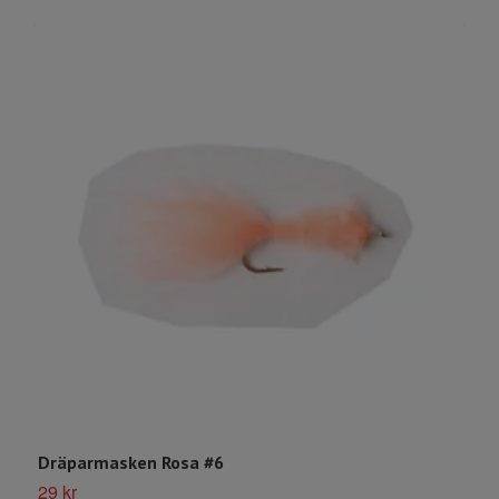
Dräparmasken Rosa #6
D
29 kr
2