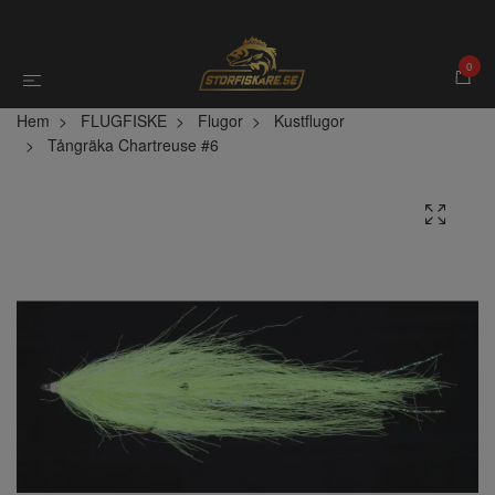
0
Hem
FLUGFISKE
Flugor
Kustflugor
Tångräka Chartreuse #6