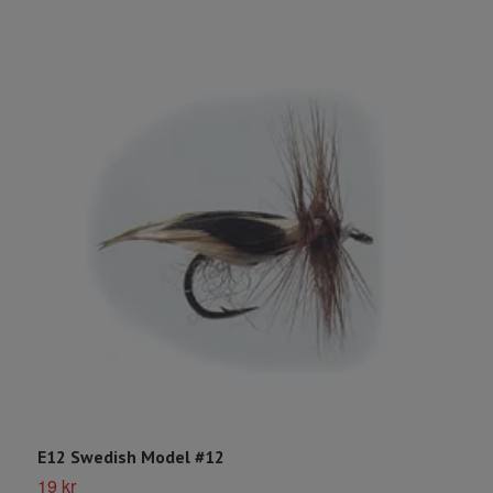
E12 Swedish Model #12
S
19 kr
1