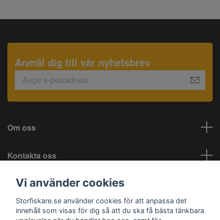
Anmäl dig till vår nyhetsbrev
Om oss
Kontakta oss
Vi använder cookies
Information
Storfiskare.se använder cookies för att anpassa det
Sociala medier
innehåll som visas för dig så att du ska få bästa tänkbara