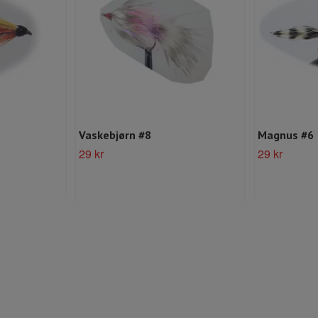
Vaskebjørn #8
Magnus #6
29 kr
29 kr