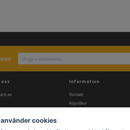
brev
 oss
Information
kare.se
Kontakt
Köpvillkor
 använder cookies