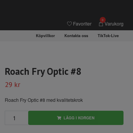
0
Favoriter
Varukorg
Köpvillkor
Kontakta oss
TikTok-Live
Roach Fry Optic #8
29 kr
Roach Fry Optic #8 med kvalitetskrok
LÄGG I KORGEN