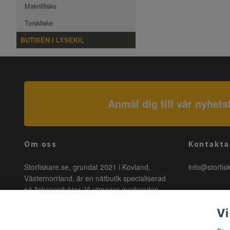
Makrillfiske
Torskfiske
BUTIKEN I LYSEKIL
Anmäl dig till vår nyhets
Om oss
Kontakta
Storfiskare.se, grundat 2021 i Kovland,
info@storfis
Västernorrland, är en nätbutik specialiserad
på fiskeprodukter. Vi utmanar marknaden
genom att erbjuda högkvalitativa produkter till
Vi
förmånliga priser med snabb leverans. Hos
oss är fiske tillgängligt för alla, oavsett