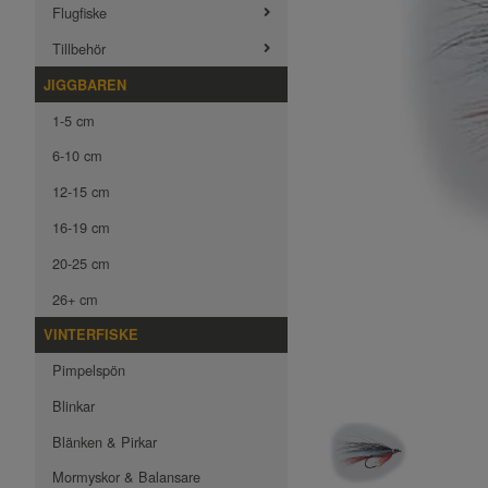
Flugfiske
Tillbehör
JIGGBAREN
1-5 cm
6-10 cm
12-15 cm
16-19 cm
20-25 cm
26+ cm
VINTERFISKE
Pimpelspön
Blinkar
Blänken & Pirkar
Mormyskor & Balansare