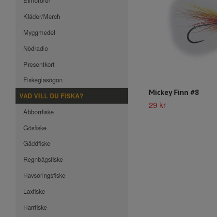
Elmotorer
Kläder/Merch
Myggmedel
Nödradio
Presentkort
Fiskeglasögon
Mickey Finn #8
VAD VILL DU FISKA?
29 kr
Abborrfiske
Gösfiske
Gäddfiske
Regnbågsfiske
Havsöringsfiske
Laxfiske
Harrfiske