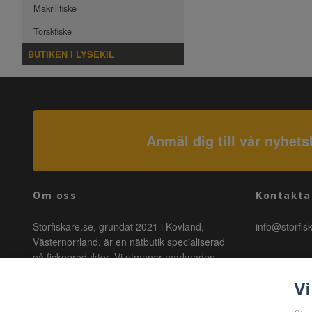
Makrillfiske
Torskfiske
BUTIKEN I LYSEKIL
Anmäl dig till vår nyhets
Om oss
Kontakta
Storfiskare.se, grundat 2021 i Kovland,
info@storfis
Västernorrland, är en nätbutik specialiserad
på fiskeprodukter. Vi utmanar marknaden
genom att erbjuda högkvalitativa produkter till
Vi
förmånliga priser med snabb leverans. Hos
oss är fiske tillgängligt för alla, oavsett