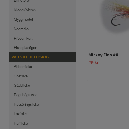
Elmotorer
Kläder/Merch
Myggmedel
Nödradio
Presentkort
Fiskeglasögon
Mickey Finn #8
VAD VILL DU FISKA?
29 kr
Abborrfiske
Gösfiske
Gäddfiske
Regnbågsfiske
Havsöringsfiske
Laxfiske
Harrfiske