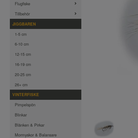
Flugfiske
Tillbehör
JIGGBAREN
1-5 cm
6-10 cm
12-15 cm
16-19 cm
20-25 cm
26+ cm
VINTERFISKE
Pimpelspön
Blinkar
Blänken & Pirkar
Mormyskor & Balansare