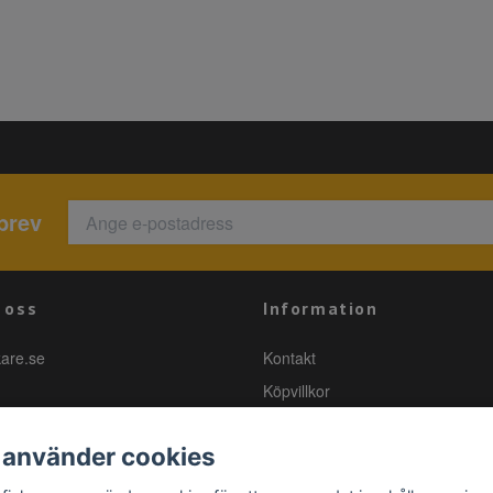
brev
 oss
Information
kare.se
Kontakt
Köpvillkor
 använder cookies