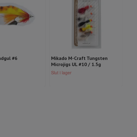
ndgul #6
Mikado M-Craft Tungsten
Str
Microjigs UL #10 / 1.5g
29 k
Slut i lager