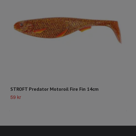
STROFT Predator Motoroil Fire Fin 14cm
S
59 kr
5