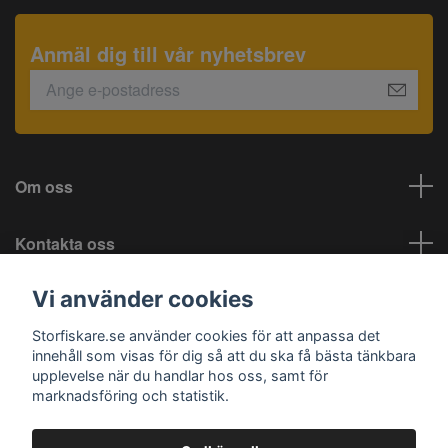
Anmäl dig till vår nyhetsbrev
Om oss
Kontakta oss
Vi använder cookies
Information
Storfiskare.se använder cookies för att anpassa det
Sociala medier
innehåll som visas för dig så att du ska få bästa tänkbara
upplevelse när du handlar hos oss, samt för
marknadsföring och statistik.