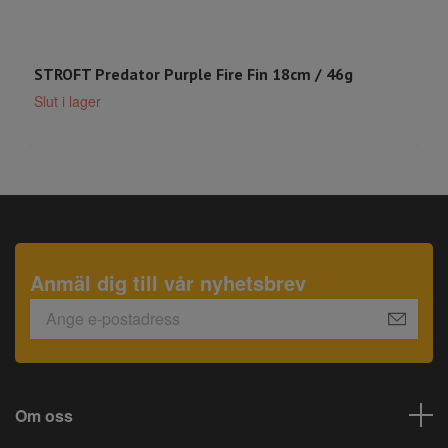
STROFT Predator Purple Fire Fin 18cm / 46g
S
Slut i lager
S
Anmäl dig till vår nyhetsbrev
Om oss