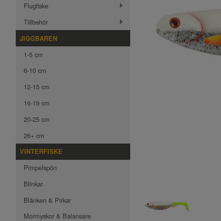
Flugfiske
Tillbehör
JIGGBAREN
1-5 cm
6-10 cm
12-15 cm
16-19 cm
20-25 cm
26+ cm
VINTERFISKE
Pimpelspön
Blinkar
Blänken & Pirkar
Mormyskor & Balansare