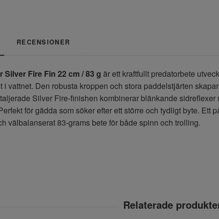
RECENSIONER
Silver Fire Fin 22 cm / 83 g
är ett kraftfullt predatorbete utve
 i vattnet. Den robusta kroppen och stora paddelstjärten skapar
aljerade Silver Fire-finishen kombinerar blänkande sidreflexer m
erfekt för gädda som söker efter ett större och tydligt byte. Ett påli
h välbalanserat 83-grams bete för både spinn och trolling.