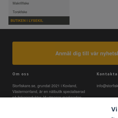
Makrillfiske
Torskfiske
BUTIKEN I LYSEKIL
Anmäl dig till vår nyhets
Om oss
Kontakta
Storfiskare.se, grundat 2021 i Kovland,
info@storfis
Västernorrland, är en nätbutik specialiserad
på fiskeprodukter. Vi utmanar marknaden
genom att erbjuda högkvalitativa produkter till
Vi
förmånliga priser med snabb leverans. Hos
oss är fiske tillgängligt för alla, oavsett