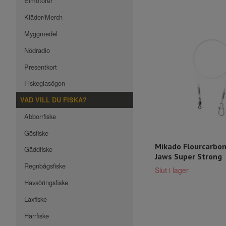
Elmotorer
Kläder/Merch
Myggmedel
Nödradio
Presentkort
Fiskeglasögon
VAD VILL DU FISKA?
Abborrfiske
Gösfiske
Mikado Flourcarbon
Gäddfiske
Jaws Super Strong
Regnbågsfiske
Slut i lager
Havsöringsfiske
Laxfiske
Harrfiske