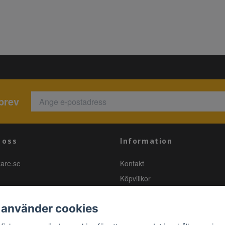
brev
 oss
Information
kare.se
Kontakt
Köpvillkor
 använder cookies