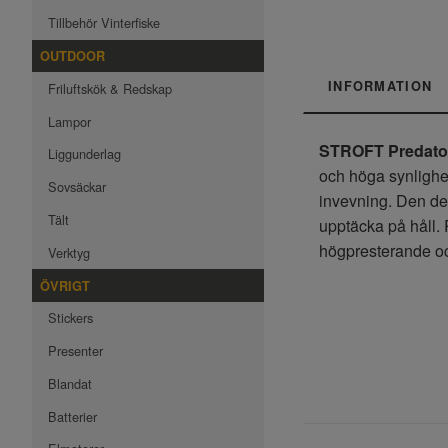
Tillbehör Vinterfiske
OUTDOOR
INFORMATION
Friluftskök & Redskap
Lampor
STROFT Predator 
Liggunderlag
och höga synlighet
Sovsäckar
invevning. Den det
Tält
upptäcka på håll. P
högpresterande oc
Verktyg
ÖVRIGT
Stickers
Presenter
Blandat
Batterier