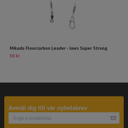
Mikado Flourcarbon Leader - Jaws Super Strong
R
59 kr
S
Anmäl dig till vår nyhetsbrev