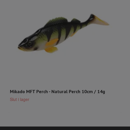
Mikado MFT Perch - Natural Perch 10cm / 14g
K
1
Slut i lager