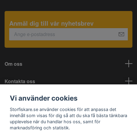
Anmäl dig till vår nyhetsbrev
Om oss
Kontakta oss
Vi använder cookies
Information
Storfiskare.se använder cookies för att anpassa det
Sociala medier
innehåll som visas för dig så att du ska få bästa tänkbara
upplevelse när du handlar hos oss, samt för
marknadsföring och statistik.