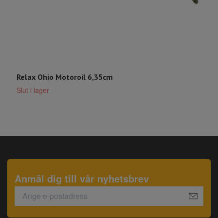
Relax Ohio Motoroil 6,35cm
M
Slut i lager
S
Anmäl dig till vår nyhetsbrev