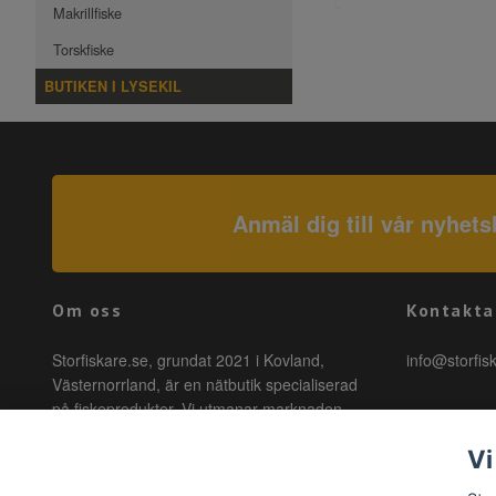
Makrillfiske
Torskfiske
BUTIKEN I LYSEKIL
Anmäl dig till vår nyhets
Om oss
Kontakta
Storfiskare.se, grundat 2021 i Kovland,
info@storfis
Västernorrland, är en nätbutik specialiserad
på fiskeprodukter. Vi utmanar marknaden
genom att erbjuda högkvalitativa produkter till
Vi
förmånliga priser med snabb leverans. Hos
oss är fiske tillgängligt för alla, oavsett