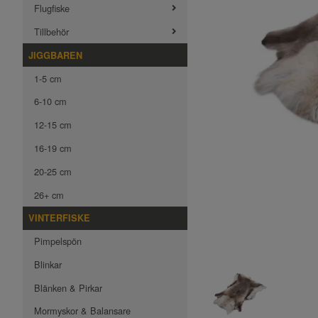
Flugfiske
Tillbehör
JIGGBAREN
1-5 cm
6-10 cm
12-15 cm
16-19 cm
20-25 cm
26+ cm
VINTERFISKE
Pimpelspön
Blinkar
Blänken & Pirkar
Mormyskor & Balansare