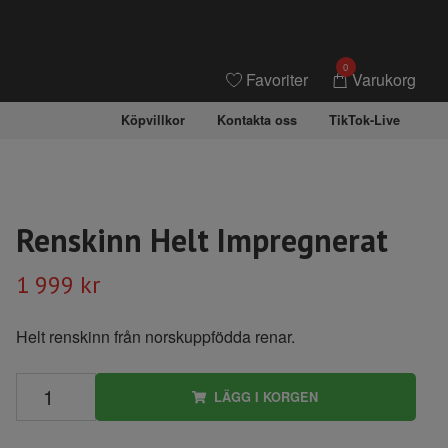
0
Favoriter
Varukorg
Köpvillkor
Kontakta oss
TikTok-Live
Renskinn Helt Impregnerat
1 999 kr
Helt renskinn från norskuppfödda renar.
LÄGG I KORGEN