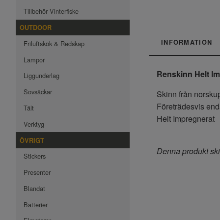
Tillbehör Vinterfiske
OUTDOOR
INFORMATION
Friluftskök & Redskap
Lampor
Renskinn Helt I
Liggunderlag
Sovsäckar
Skinn från norskup
Företrädesvis end
Tält
Helt Impregnerat
Verktyg
ÖVRIGT
Denna produkt ski
Stickers
Presenter
Blandat
Batterier