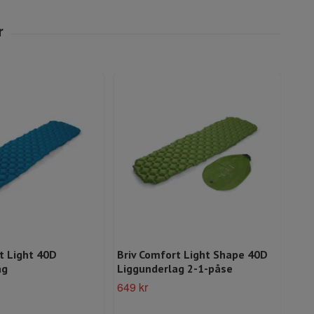
t Light 40D
Briv Comfort Light Shape 40D
Ren
ag
Liggunderlag 2-1-påse
1 49
649 kr