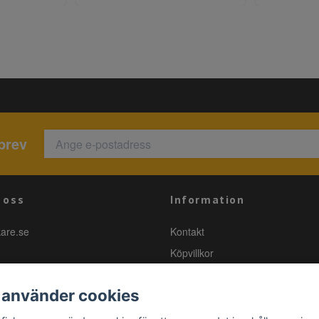
brev
 oss
Information
kare.se
Kontakt
Köpvillkor
 använder cookies