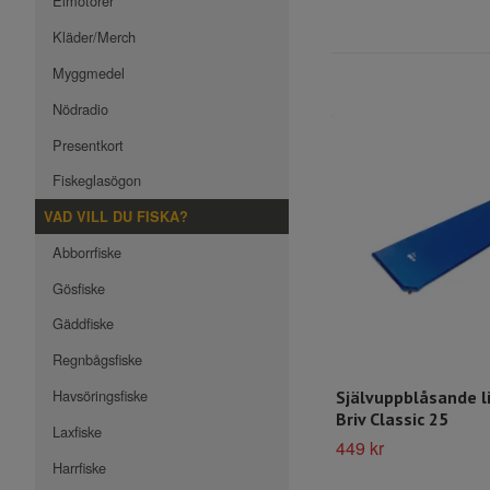
Elmotorer
Kläder/Merch
Myggmedel
Nödradio
Presentkort
Fiskeglasögon
VAD VILL DU FISKA?
Abborrfiske
Gösfiske
Gäddfiske
Regnbågsfiske
Havsöringsfiske
Självuppblåsande l
Briv Classic 25
Laxfiske
449 kr
Harrfiske