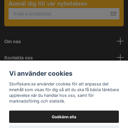
Anmäl dig till vår nyhetsbrev
Om oss
Kontakta oss
Vi använder cookies
Information
Storfiskare.se använder cookies för att anpassa det
Sociala medier
innehåll som visas för dig så att du ska få bästa tänkbara
upplevelse när du handlar hos oss, samt för
marknadsföring och statistik.
Godkänn alla