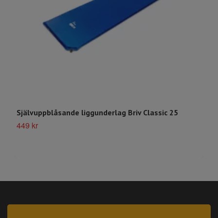
S
6
Självuppblåsande liggunderlag Briv Classic 25
449 kr